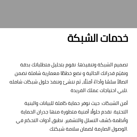
خدمات الشبكة
تصميم الشبكة وتنفيذها:
نقوم بتحليل متطلباتك بدقة
ونقيّم قدراتك الحالية و نضع خططًا معمارية شاملة تضمن
اتصالاً سلسًا وأداءً أمثلًا, ثم ننشئ وننفذ حلول شبكات شامله
تلبي احتياجات عملك الفريدة.
أمن الشبكات
:
حيث نوفر حماية كاملة للبيانات والبنية
التحتية. نقدم حلولًا أمنية متطورة منها جدران الحماية
وأنظمة كشف التسلل والتشفير. نطبق أدوات التحكم في
الوصول الصارمة لضمان سلامة شبكتك.