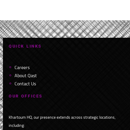
Q
U
I
C
K
L
I
N
K
S
Careers
About Qast
Contact Us
O
U
R
O
F
F
I
C
E
S
Khartoum HQ, our presence extends across strategic locations,
including: