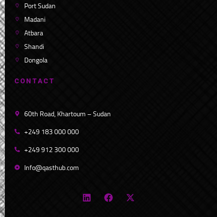
Port Sudan
Madani
Atbara
Shandi
Dongola
C
O
N
T
A
C
T
60th Road, Khartoum – Sudan
+249 183 000 000
+249 912 300 000
Info@qasthub.com