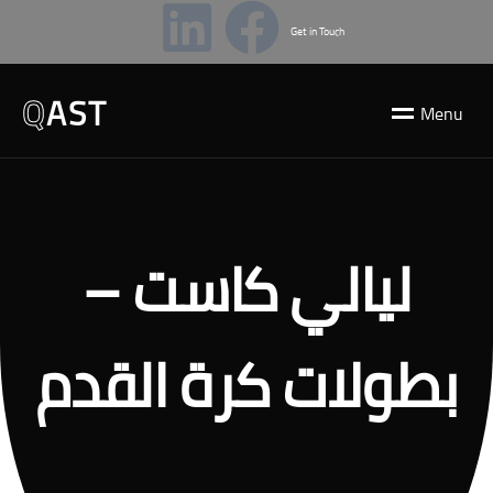
Get in Touch
Q
AST
M
e
n
u
ليالي كاست –
بطولات كرة القدم